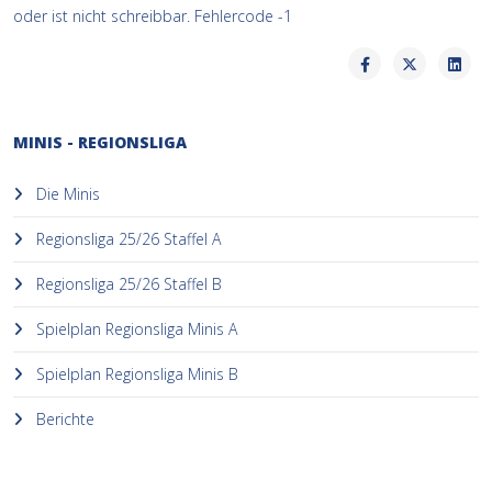
oder ist nicht schreibbar. Fehlercode -1
MINIS - REGIONSLIGA
Die Minis
Regionsliga 25/26 Staffel A
Regionsliga 25/26 Staffel B
Spielplan Regionsliga Minis A
Spielplan Regionsliga Minis B
Berichte