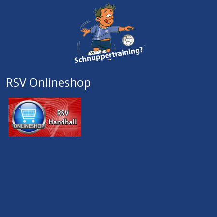
RSV Onlineshop