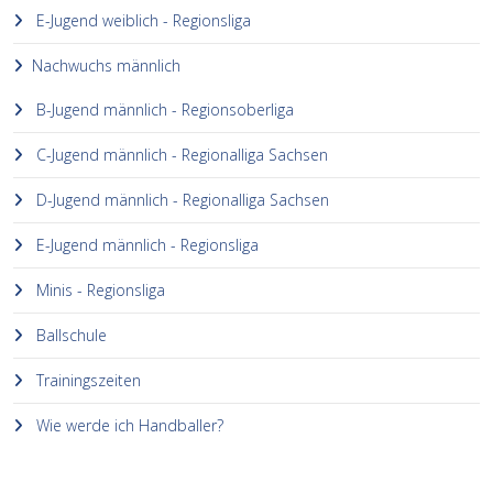
E-Jugend weiblich - Regionsliga
Nachwuchs männlich
B-Jugend männlich - Regionsoberliga
C-Jugend männlich - Regionalliga Sachsen
D-Jugend männlich - Regionalliga Sachsen
E-Jugend männlich - Regionsliga
Minis - Regionsliga
Ballschule
Trainingszeiten
Wie werde ich Handballer?