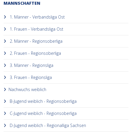
MANNSCHAFTEN
1. Männer - Verbandsliga Ost
1. Frauen - Verbandsliga Ost
2. Männer - Regionsoberliga
2. Frauen - Regionsoberliga
3. Männer - Regionsliga
3. Frauen - Regionsliga
Nachwuchs weiblich
B-Jugend weiblich - Regionsoberliga
C-Jugend weiblich - Regionsoberliga
D-Jugend weiblich - Regionalliga Sachsen