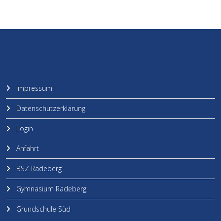
Impressum
Datenschutzerklärung
Login
Anfahrt
BSZ Radeberg
Gymnasium Radeberg
Grundschule Süd