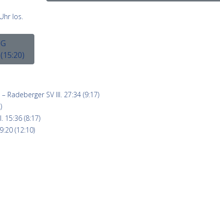
Uhr los.
SG
(15:20)
 Radeberger SV III. 27:34 (9:17)
)
 15:36 (8:17)
9:20 (12:10)