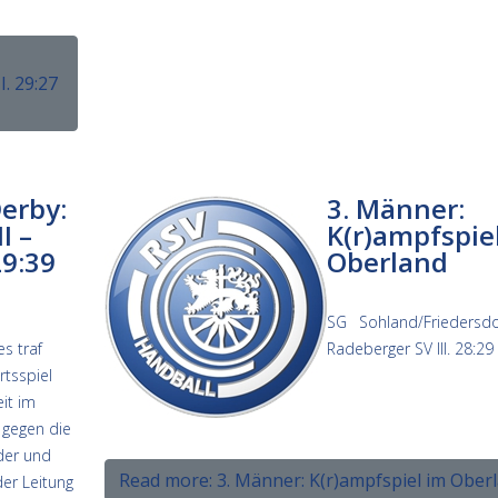
I. 29:27
erby:
3. Männer:
I –
K(r)ampfspie
29:39
Oberland
SG Sohland/Friedersdo
s traf
Radeberger SV III. 28:29 
tsspiel
eit im
 gegen die
ader und
Read more: 3. Männer: K(r)ampfspiel im Ober
er Leitung